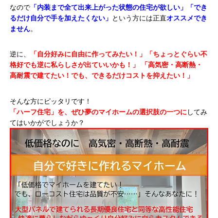
なので
「内装まで全て出来上がった状態の住宅が欲しい」「でき
るだけ自分で手を加えたくない」
という方には正直
オススメでき
ません
。
逆に、
「自分好みに自由に作ってみたい！」「ちょっとぐらい不
格好でも逆に私らしさが出ていいかも！」
「高気密・高断熱・
高耐震で建てたい！でも、できるだけコストを抑えたい！」
そんな方にピッタリです！
「ハーフ住宅」を、ぜひ夢のマイホームの選択肢の一つに
してみ
てはいかがでしょうか？