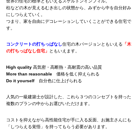
世界の住宅の標準ともいえるスケルトンインフィル。
柱などの木が見えるむき出しの状態から、みずから中を自分好み
にしつらえていく。
つまり、家を自由にデコレーションしていくことができる住宅で
す。
コンクリートの打ちっぱなし
住宅の木バージョンともいえる
「木
の打ちっぱなし住宅」
ともいえます。
High quality
高気密・高断熱・高耐震の高い品質
More than reasonable
価格を低く抑えられる
Do it yourself
自分色に仕上げられる
人気の一級建築士が設計した、
これら３つのコンセプトを持った
複数のプランの中からお選びいただけます。
コストを抑えながら高性能住宅が手に入る反面、お施主さんにも
「しつらえる覚悟」を持ってもらう必要があります。