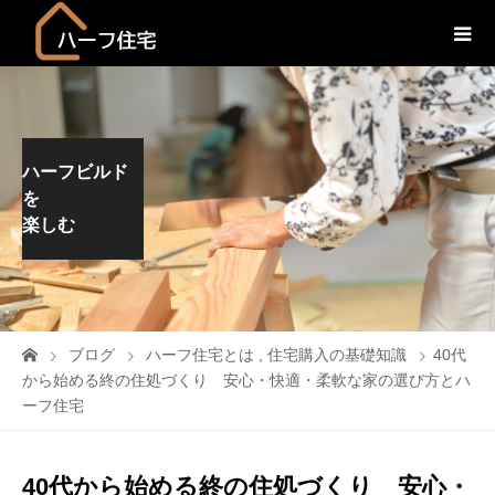
ハーフビルド
を
楽しむ
ブログ
ハーフ住宅とは
,
住宅購入の基礎知識
40代
から始める終の住処づくり 安心・快適・柔軟な家の選び方とハ
ーフ住宅
40代から始める終の住処づくり 安心・