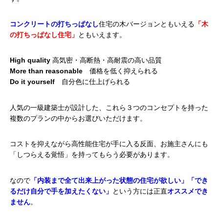
コンクリートの打ちっぱなし
住宅の木バージョンともいえる
「木
の打ちっぱなし住宅」
ともいえます。
High quality
高気密・高断熱・高耐震の高い品質
More than reasonable
価格を低く抑えられる
Do it yourself
自分色に仕上げられる
人気の一級建築士が設計した、
これら３つのコンセプトを持った
複数のプランの中からお選びいただけます。
コストを抑えながら高性能住宅が手に入る反面、お施主さんにも
「しつらえる覚悟」を持ってもらう必要があります。
なので
「内装まで全て出来上がった状態の住宅が欲しい」「でき
るだけ自分で手を加えたくない」
という方には正直
オススメでき
ません
。