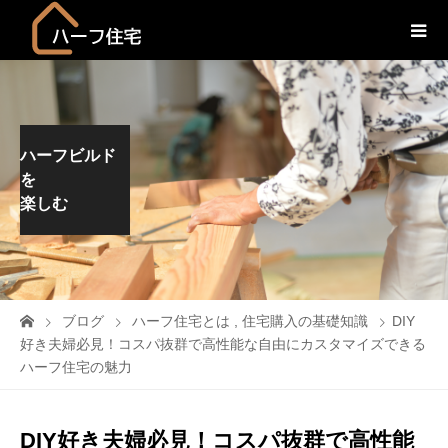
ハーフビルド
を
楽しむ
ブログ
ハーフ住宅とは
,
住宅購入の基礎知識
DIY
好き夫婦必見！コスパ抜群で高性能な自由にカスタマイズできる
ハーフ住宅の魅力
DIY好き夫婦必見！コスパ抜群で高性能