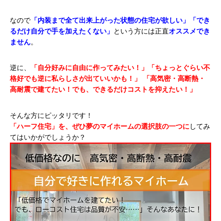
なので
「内装まで全て出来上がった状態の住宅が欲しい」「でき
るだけ自分で手を加えたくない」
という方には正直
オススメでき
ません
。
逆に、
「自分好みに自由に作ってみたい！」「ちょっとぐらい不
格好でも逆に私らしさが出ていいかも！」
「高気密・高断熱・
高耐震で建てたい！でも、できるだけコストを抑えたい！」
そんな方にピッタリです！
「ハーフ住宅」を、ぜひ夢のマイホームの選択肢の一つに
してみ
てはいかがでしょうか？