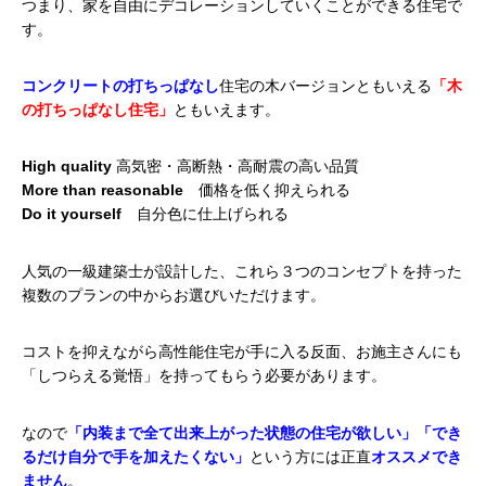
つまり、家を自由にデコレーションしていくことができる住宅で
す。
コンクリートの打ちっぱなし
住宅の木バージョンともいえる
「木
の打ちっぱなし住宅」
ともいえます。
High quality
高気密・高断熱・高耐震の高い品質
More than reasonable
価格を低く抑えられる
Do it yourself
自分色に仕上げられる
人気の一級建築士が設計した、
これら３つのコンセプトを持った
複数のプランの中からお選びいただけます。
コストを抑えながら高性能住宅が手に入る反面、お施主さんにも
「しつらえる覚悟」を持ってもらう必要があります。
なので
「内装まで全て出来上がった状態の住宅が欲しい」「でき
るだけ自分で手を加えたくない」
という方には正直
オススメでき
ません
。