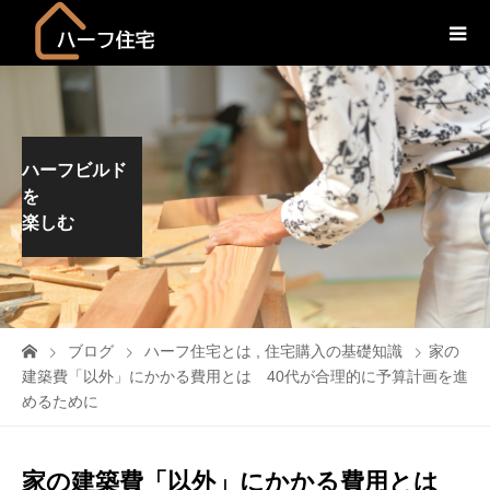
ハーフビルド
を
楽しむ
ブログ
ハーフ住宅とは
,
住宅購入の基礎知識
家の
建築費「以外」にかかる費用とは 40代が合理的に予算計画を進
めるために
家の建築費「以外」にかかる費用とは