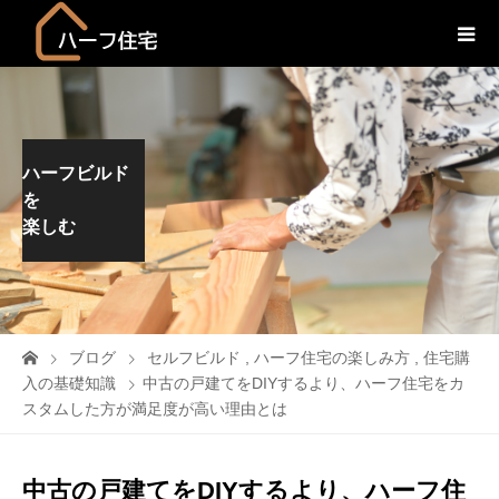
ハーフビルド
を
楽しむ
ブログ
セルフビルド
,
ハーフ住宅の楽しみ方
,
住宅購
入の基礎知識
中古の戸建てをDIYするより、ハーフ住宅をカ
スタムした方が満足度が高い理由とは
中古の戸建てをDIYするより、ハーフ住