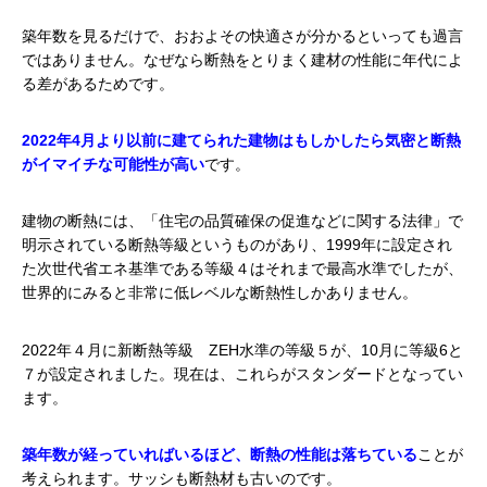
築年数を見るだけで、おおよその快適さが分かるといっても過言
ではありません。なぜなら断熱をとりまく建材の性能に年代によ
る差があるためです。
2022年4月より以前に建てられた建物はもしかしたら気密と断熱
がイマイチな可能性が高い
です。
建物の断熱には、
「住宅の品質確保の促進などに関する法律」で
明示されている
断熱等級というものがあり、1999年に設定され
た次世代省エネ基準である等級４はそれまで最高水準でしたが、
世界的にみると非常に低レベルな断熱性しかありません。
2022年４月に新断熱等級 ZEH水準の等級５が、10月に等級6と
７が設定されました。現在は、これらがスタンダードとなってい
ます。
築年数が経っていればいるほど、断熱の性能は落ちている
ことが
考えられます。サッシも断熱材も古いのです。