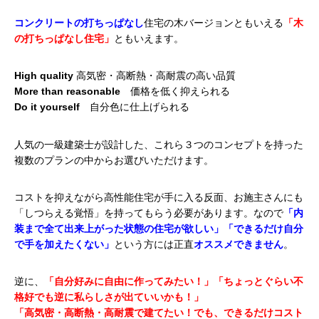
コンクリートの打ちっぱなし
住宅の木バージョンともいえる
「木
の打ちっぱなし住宅」
ともいえます。
High quality
高気密・高断熱・高耐震の高い品質
More than reasonable
価格を低く抑えられる
Do it yourself
自分色に仕上げられる
人気の一級建築士が設計した、
これら３つのコンセプトを持った
複数のプランの中からお選びいただけます。
コストを抑えながら高性能住宅が手に入る反面、お施主さんにも
「しつらえる覚悟」を持ってもらう必要があります。なので
「内
装まで全て出来上がった状態の住宅が欲しい」「できるだけ自分
で手を加えたくない」
という方には正直
オススメできません
。
逆に、
「自分好みに自由に作ってみたい！」「ちょっとぐらい不
格好でも逆に私らしさが出ていいかも！」
「高気密・高断熱・高耐震で建てたい！でも、できるだけコスト