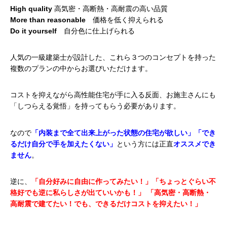
High quality
高気密・高断熱・高耐震の高い品質
More than reasonable
価格を低く抑えられる
Do it yourself
自分色に仕上げられる
人気の一級建築士が設計した、
これら３つのコンセプトを持った
複数のプランの中からお選びいただけます。
コストを抑えながら高性能住宅が手に入る反面、お施主さんにも
「しつらえる覚悟」を持ってもらう必要があります。
なので
「内装まで全て出来上がった状態の住宅が欲しい」「でき
るだけ自分で手を加えたくない」
という方には正直
オススメでき
ません
。
逆に、
「自分好みに自由に作ってみたい！」「ちょっとぐらい不
格好でも逆に私らしさが出ていいかも！」
「高気密・高断熱・
高耐震で建てたい！でも、できるだけコストを抑えたい！」