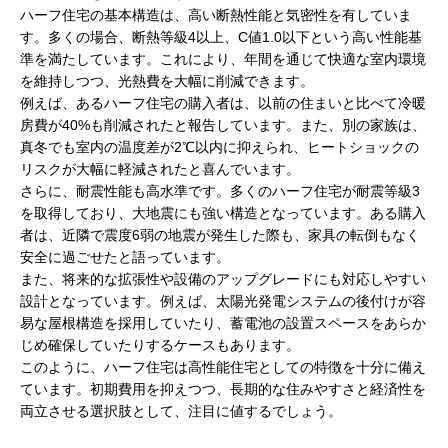
ハーフ住宅の基本構造は、高い断熱性能と気密性を有していま
す。多くの場合、断熱等級4以上、C値1.0以下という高い性能基
準を満たしています。これにより、年間を通じて快適な室内環境
を維持しつつ、光熱費を大幅に削減できます。
例えば、あるハーフ住宅の購入者は、以前の住まいと比べて冷暖
房費が40%も削減されたと報告しています。また、別の家族は、
真冬でも室内の温度差が2℃以内に抑えられ、ヒートショックの
リスクが大幅に軽減されたと喜んでいます。
さらに、耐震性能も高水準です。多くのハーフ住宅が耐震等級3
を取得しており、大地震にも強い構造となっています。ある購入
者は、近隣で震度6弱の地震が発生した際も、家具の転倒もなく
安全に過ごせたと語っています。
また、将来的な拡張性や設備のアップグレードにも対応しやすい
設計となっています。例えば、太陽光発電システムの後付けが容
易な屋根構造を採用していたり、蓄電池の設置スペースをあらか
じめ確保していたりするケースもあります。
このように、ハーフ住宅は高性能住宅としての特徴を十分に備え
ています。初期費用を抑えつつ、長期的な住みやすさと経済性を
両立させる選択肢として、注目に値するでしょう。