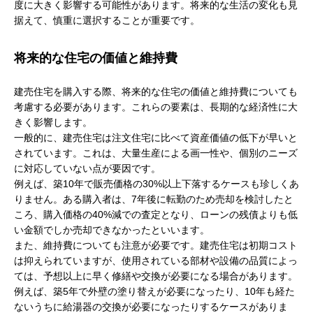
度に大きく影響する可能性があります。将来的な生活の変化も見
据えて、慎重に選択することが重要です。
将来的な住宅の価値と維持費
建売住宅を購入する際、将来的な住宅の価値と維持費についても
考慮する必要があります。これらの要素は、長期的な経済性に大
きく影響します。
一般的に、建売住宅は注文住宅に比べて資産価値の低下が早いと
されています。これは、大量生産による画一性や、個別のニーズ
に対応していない点が要因です。
例えば、築10年で販売価格の30%以上下落するケースも珍しくあ
りません。ある購入者は、7年後に転勤のため売却を検討したと
ころ、購入価格の40%減での査定となり、ローンの残債よりも低
い金額でしか売却できなかったといいます。
また、維持費についても注意が必要です。建売住宅は初期コスト
は抑えられていますが、使用されている部材や設備の品質によっ
ては、予想以上に早く修繕や交換が必要になる場合があります。
例えば、築5年で外壁の塗り替えが必要になったり、10年も経た
ないうちに給湯器の交換が必要になったりするケースがありま