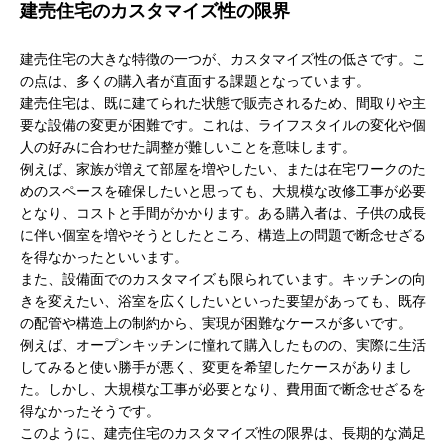
建売住宅のカスタマイズ性の限界
建売住宅の大きな特徴の一つが、カスタマイズ性の低さです。こ
の点は、多くの購入者が直面する課題となっています。
建売住宅は、既に建てられた状態で販売されるため、間取りや主
要な設備の変更が困難です。これは、ライフスタイルの変化や個
人の好みに合わせた調整が難しいことを意味します。
例えば、家族が増えて部屋を増やしたい、または在宅ワークのた
めのスペースを確保したいと思っても、大規模な改修工事が必要
となり、コストと手間がかかります。ある購入者は、子供の成長
に伴い個室を増やそうとしたところ、構造上の問題で断念せざる
を得なかったといいます。
また、設備面でのカスタマイズも限られています。キッチンの向
きを変えたい、浴室を広くしたいといった要望があっても、既存
の配管や構造上の制約から、実現が困難なケースが多いです。
例えば、オープンキッチンに憧れて購入したものの、実際に生活
してみると使い勝手が悪く、変更を希望したケースがありまし
た。しかし、大規模な工事が必要となり、費用面で断念せざるを
得なかったそうです。
このように、建売住宅のカスタマイズ性の限界は、長期的な満足