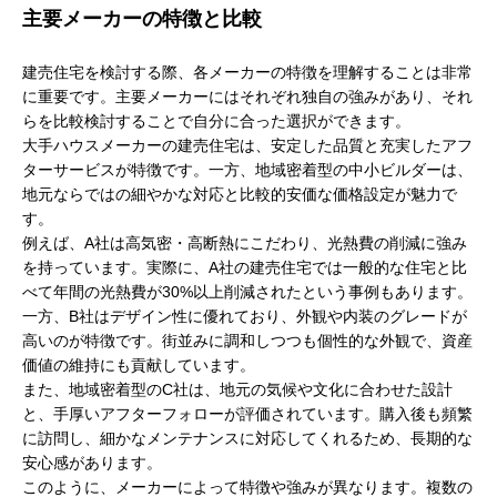
主要メーカーの特徴と比較
建売住宅を検討する際、各メーカーの特徴を理解することは非常
に重要です。主要メーカーにはそれぞれ独自の強みがあり、それ
らを比較検討することで自分に合った選択ができます。
大手ハウスメーカーの建売住宅は、安定した品質と充実したアフ
ターサービスが特徴です。一方、地域密着型の中小ビルダーは、
地元ならではの細やかな対応と比較的安価な価格設定が魅力で
す。
例えば、A社は高気密・高断熱にこだわり、光熱費の削減に強み
を持っています。実際に、A社の建売住宅では一般的な住宅と比
べて年間の光熱費が30%以上削減されたという事例もあります。
一方、B社はデザイン性に優れており、外観や内装のグレードが
高いのが特徴です。街並みに調和しつつも個性的な外観で、資産
価値の維持にも貢献しています。
また、地域密着型のC社は、地元の気候や文化に合わせた設計
と、手厚いアフターフォローが評価されています。購入後も頻繁
に訪問し、細かなメンテナンスに対応してくれるため、長期的な
安心感があります。
このように、メーカーによって特徴や強みが異なります。複数の