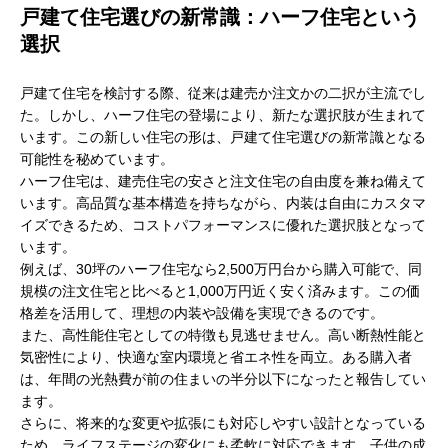
戸建て住宅選びの新常識：ハーフ住宅という
選択
戸建て住宅を検討する際、従来は建売か注文かの二択が主流でし
た。しかし、ハーフ住宅の登場により、新たな選択肢が生まれて
います。この新しい住宅の形は、戸建て住宅選びの新常識となる
可能性を秘めています。
ハーフ住宅は、建売住宅の安さと注文住宅の自由度を兼ね備えて
います。高品質な基本構造を持ちながら、内装は自由にカスタマ
イズできるため、コストパフォーマンスに優れた選択肢となって
います。
例えば、30坪のハーフ住宅なら2,500万円台から購入可能で、同
規模の注文住宅と比べると1,000万円近く安く済みます。この価
格差を活用して、理想の内装や設備を実現できるのです。
また、高性能住宅としての特徴も見逃せません。高い断熱性能と
気密性により、快適な室内環境と省エネ性を両立。ある購入者
は、年間の光熱費が前の住まいの半分以下になったと報告してい
ます。
さらに、将来的な変更や拡張にも対応しやすい設計となっている
ため、ライフステージの変化にも柔軟に対応できます。子供の成