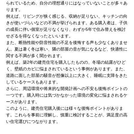
られているため、自分の理想通りにはなっていないことが多々あ
ります。
例えば、リビングが狭く感じる、収納が足りない、キッチンの向
きが使いづらいなどの不満が挙げられます。ある購入者は、子供
の成長に伴い個室が足りなくなり、わずか5年で住み替えを検討
せざるを得なくなったといいます。
また、断熱性能や防音性能の不足を後悔する声も少なくありませ
ん。夏は暑く冬は寒い、隣の部屋の音が気になるなど、快適性に
関する不満が多く聞かれます。
例えば、築2年の建売住宅を購入したものの、冬場の結露がひど
く、壁紙のカビに悩まされているという事例があります。また、
道路に面した部屋の騒音が想像以上に大きく、睡眠に支障をきた
しているケースもあります。
さらに、周辺環境や将来的な開発計画への不安も後悔ポイントの
一つです。購入時には気づかなかった環境の変化に悩まされるケ
ースがあります。
このように、建売住宅購入後には様々な後悔ポイントがありま
す。これらを事前に理解し、慎重に検討することが、満足度の高
い住宅選びにつながります。