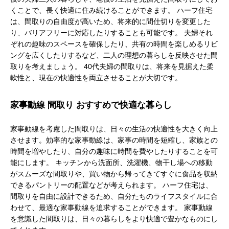
くことで、長く快適に住み続けることができます。 ハーフ住宅
は、間取りの自由度が高いため、将来的に間仕切りを変更した
り、バリアフリーに対応したりすることも可能です。 夫婦それ
ぞれの趣味のスペースを確保したり、共有の時間を楽しめるリビ
ングを広くしたりするなど、二人の理想の暮らしを反映させた間
取りを考えましょう。 40代夫婦の間取りは、将来を見据えた柔
軟性と、現在の快適性を両立させることが大切です。
家事動線 間取り おすすめで快適な暮らし
家事動線を考慮した間取りは、日々の生活の快適性を大きく向上
させます。効率的な家事動線は、家事の時間を短縮し、家族との
時間を増やしたり、自分の趣味に時間を費やしたりすることを可
能にします。 キッチンから洗面所、洗濯機、物干し場への移動
がスムーズな間取りや、買い物から帰ってきてすぐに食品を収納
できるパントリーの配置などが考えられます。 ハーフ住宅は、
間取りを自由に設計できるため、自分たちのライフスタイルに合
わせて、最適な家事動線を追求することができます。 家事動線
を意識した間取りは、日々の暮らしをより快適で豊かなものにし