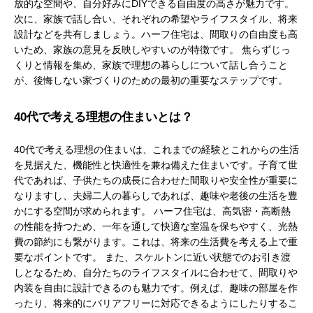
放的な空間や、自分好みにDIYできる自由度の高さが魅力です。
次に、家族で話し合い、それぞれの希望やライフスタイル、将来
設計などを共有しましょう。ハーフ住宅は、間取りの自由度も高
いため、家族の意見を反映しやすいのが特徴です。 焦らずじっ
くりと情報を集め、家族で理想の暮らしについて話し合うこと
が、後悔しない家づくりのための最初の重要なステップです。
40代で考える理想の住まいとは？
40代で考える理想の住まいは、これまでの経験とこれからの生活
を見据えた、機能性と快適性を兼ね備えた住まいです。子育て世
代であれば、子供たちの成長に合わせた間取りや安全性が重要に
なりますし、夫婦二人の暮らしであれば、趣味や老後の生活を豊
かにする空間が求められます。 ハーフ住宅は、高気密・高断熱
の性能を持つため、一年を通して快適な室温を保ちやすく、光熱
費の節約にも繋がります。これは、将来の生活費を考える上で重
要なポイントです。 また、スケルトンに近い状態でのお引き渡
しとなるため、自分たちのライフスタイルに合わせて、間取りや
内装を自由に設計できるのも魅力です。例えば、趣味の部屋を作
ったり、将来的にバリアフリーに対応できるようにしたりするこ