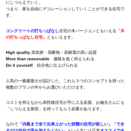
にしつらえていく。
つまり、家を自由にデコレーションしていくことができる住宅で
す。
コンクリートの打ちっぱなし
住宅の木バージョンともいえる
「木
の打ちっぱなし住宅」
ともいえます。
High quality
高気密・高断熱・高耐震の高い品質
More than reasonable
価格を低く抑えられる
Do it yourself
自分色に仕上げられる
人気の一級建築士が設計した、
これら３つのコンセプトを持った
複数のプランの中からお選びいただけます。
コストを抑えながら高性能住宅が手に入る反面、お施主さんにも
「しつらえる覚悟」を持ってもらう必要があります。
なので
「内装まで全て出来上がった状態の住宅が欲しい」「でき
るだけ自分で手を加えたくない」
という方には正直
オススメでき