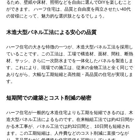
るため、壁紙や床材、照明などを自由に選んでDIYを楽しむこと
ができます。 ハーフ住宅は、品質と自由度を両立させたい40代
の皆様にとって、魅力的な選択肢となるでしょう。
木造大型パネル工法による安心の品質
ハーフ住宅の大きな特徴の一つが、木造大型パネル工法を採用し
ていることです。この工法は、工場で構造材、面材、
間柱、断熱
材、サッシ、さらに一次防水までを一体化したパネルを製造しま
す。これにより、現場での施工は、従来の金物工法と全く同じで
ありながら、大幅な工期短縮と高性能・高品質の住宅が実現しま
す。
短期間での建築とコスト削減の秘密
ハーフ住宅が一般的な木造住宅よりも工期を短縮できるのは、木
造大型パネル工法によるものです。在来軸組工法では約42日間か
かる木工事が、パネル工法では約32日間と、10日間も短縮され
ます。この工期短縮は、人件費などのコスト削減に直接つなが